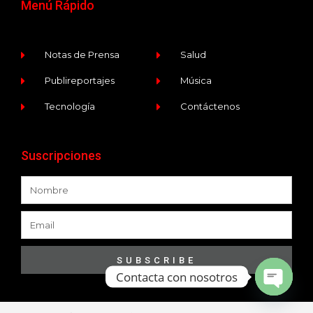
Menú Rápido
Notas de Prensa
Salud
Publireportajes
Música
Tecnología
Contáctenos
Suscripciones
SUBSCRIBE
Contacta con nosotros
Open ch