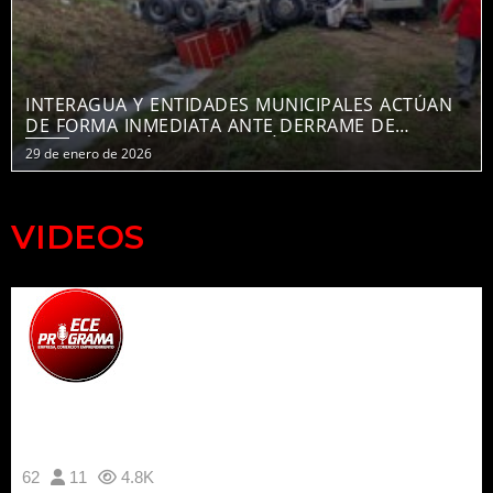
INTERAGUA Y ENTIDADES MUNICIPALES ACTÚAN
DE FORMA INMEDIATA ANTE DERRAME DE
MATERIAL QUÍMICO EN LA VÍA A DAULE
29 de enero de 2026
VIDEOS
62
11
4.8K