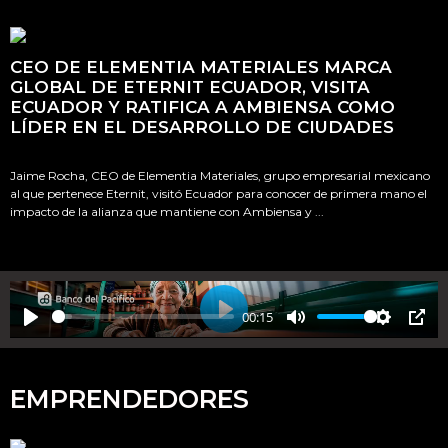
CEO DE ELEMENTIA MATERIALES MARCA
GLOBAL DE ETERNIT ECUADOR, VISITA
ECUADOR Y RATIFICA A AMBIENSA COMO
LÍDER EN EL DESARROLLO DE CIUDADES
Jaime Rocha, CEO de Elementia Materiales, grupo empresarial mexicano
al que pertenece Eternit, visitó Ecuador para conocer de primera mano el
impacto de la alianza que mantiene con Ambiensa y ...
00:15
P
P
M
S
P
l
l
u
e
I
a
a
t
t
P
EMPRENDEDORES
y
y
e
t
i