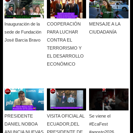
Inauguración de la
COOPERACIÓN
MENSAJE A LA
sede de Fundación
PARA LUCHAR
CIUDADANÍA
José Barcia Bravo
CONTRA EL
TERRORISMO Y
EL DESARROLLO
ECONÓMICO
PRESIDENTE
VISITA OFICIAL AL
Se viene el
DANIEL NOBOA
ECUADOR,DEL
#EcaFest
ANUNCIA NUEVAS
PRESIDENTE DE
#agosto2026