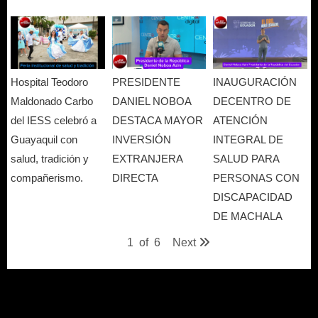
Hospital Teodoro
PRESIDENTE
INAUGURACIÓN
Maldonado Carbo
DANIEL NOBOA
DECENTRO DE
del IESS celebró a
DESTACA MAYOR
ATENCIÓN
Guayaquil con
INVERSIÓN
INTEGRAL DE
salud, tradición y
EXTRANJERA
SALUD PARA
compañerismo.
DIRECTA
PERSONAS CON
DISCAPACIDAD
DE MACHALA
1
of
6
Next