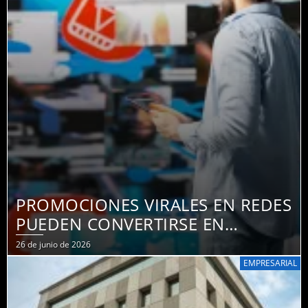
PROMOCIONES VIRALES EN REDES
PUEDEN CONVERTIRSE EN
OBLIGACIONES LEGALES:
26 de junio de 2026
EXPERTOS ADVIERTEN SOBRE
EMPRESARIAL
RIESGOS DE PUBLICIDAD
ENGAÑOSA EN ECUADOR