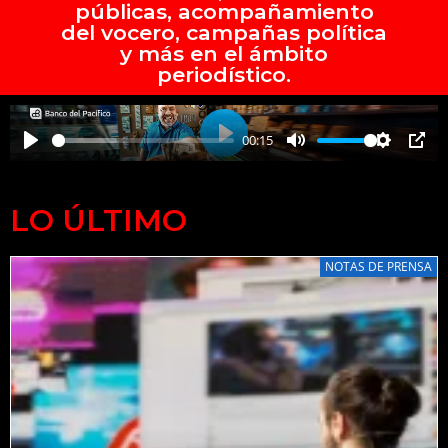
públicas, acompañamiento
del vocero, campañas política
y más en el ámbito
periodístico.
00:15
P
P
M
S
P
l
l
u
e
I
a
a
t
t
P
LO ÚLTIMO
y
y
e
t
i
NOTAS DE PRENSA
n
g
s