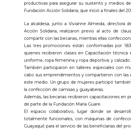
productivas para asegurar su sustento y medios de v
Fundación Acción Solidaria, que inició a finales del 20
La alcaldesa, junto a Vivianne Almeida, directora d
Acción Solidaria, realizaron previo al acto de cla
compartir con las becarias, mientras ellas confeccio
Las tres promociones están conformadas por 183 
quienes recibieron clases en Capacitación técnica 
uniforme, ropa femenina y ropa deportiva; y calzado.
También participaron en talleres especiales con muj
cabo sus emprendimientos y compartieron con las a
este medio. Un grupo de mujeres participó también 
la confección de camisas y guayaberas.
Además, las becarias recibieron capacitaciones en pr
de parte de la Fundación María Guare.
El espacio colaborativo, lugar donde se desarrol
totalmente funcionales, con máquinas de confecció
Guayaquil; para el servicio de las beneficiarias del