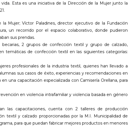
ida. Esta es una iniciativa de la Dirección de la Mujer junto la
21.
e la Mujer; Víctor Paladines, director ejecutivo de la Fundación
usura, un recorrido por el espacio colaborativo, donde pudieron
naban sus prendas.
becarias, 2 grupos de confección textil y grupo de calzado,
en temáticas de confección textil en las siguientes categorías:
eres profesionales de la industria textil, quienes han llevado a
lumnas sus casos de éxito, experiencias y recomendaciones en
en una capacitación especializada con Camisería Orellana, para
evención en violencia intrafamiliar y violencia basada en género
lan las capacitaciones, cuenta con 2 talleres de producción
n textil y calzado proporcionadas por la M.I. Municipalidad de
 programa, para que puedan fabricar mejores productos en menores