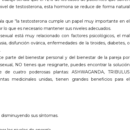
 nivel de testosterona, esta hormona se reduce de forma natural
eñala que “la testosterona cumple un papel muy importante en el
r lo que es necesario mantener sus niveles adecuados.
 sexual está muy relacionado con factores psicológicos, el mal
a, disfunción ovárica, enfermedades de la tiroides, diabetes, o
.
 parte del bienestar personal y del bienestar de la pareja por
 sexual, NO tienes que resignarte, puedes encontrar la solución
se de cuatro poderosas plantas: ASHWAGANDA, TRIBULUS
s medicinales unidas, tienen grandes beneficios para el
s, disminuyendo sus síntomas.
er los niveles de energía.