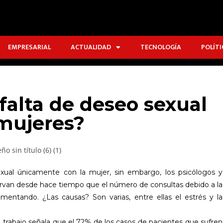
EMPRESARIAL
ACTUALIDAD
TECNOLOGÍA
POLÍTI
falta de deseo sexual
mujeres?
xual únicamente con la mujer, sin embargo, los psicólogos y
servan desde hace tiempo que el número de consultas debido a la
mentando. ¿Las causas? Son varias, entre ellas el estrés y la
l trabajo señala que el 72% de los casos de pacientes que sufren