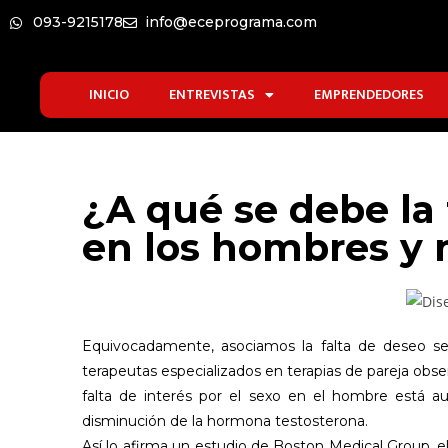
093-9215178
info@eceprograma.com
INICIO
ENTREVISTAS
EMPRENDEDORES
¿A qué se debe la 
en los hombres y 
Equivocadamente, asociamos la falta de deseo se
terapeutas especializados en terapias de pareja ob
falta de interés por el sexo en el hombre está au
disminución de la hormona testosterona.
Así lo afirma un estudio de Boston Medical Group, e