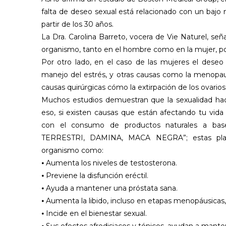
falta de deseo sexual está relacionado con un bajo
partir de los 30 años.
La Dra. Carolina Barreto, vocera de Vie Naturel, s
organismo, tanto en el hombre como en la mujer, po
Por otro lado, en el caso de las mujeres el deseo
manejo del estrés, y otras causas como la menopausi
causas quirúrgicas cómo la extirpación de los ovarios
Muchos estudios demuestran que la sexualidad hace
eso, si existen causas que están afectando tu vida
con el consumo de productos naturales a ba
TERRESTRI, DAMINA, MACA NEGRA”; estas planta
organismo como:
⦁ Aumenta los niveles de testosterona.
⦁ Previene la disfunción eréctil.
⦁ Ayuda a mantener una próstata sana.
⦁ Aumenta la libido, incluso en etapas menopáusica
⦁ Incide en el bienestar sexual.
⦁ Sus efectos afrodisiacos y tónicos, ayudan a manten