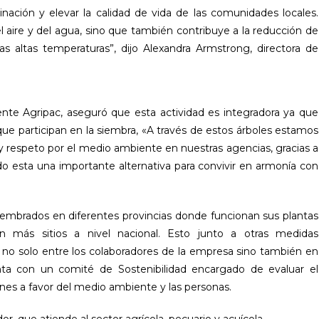
inación y elevar la calidad de vida de las comunidades locales.
el aire y del agua, sino que también contribuye a la reducción de
as altas temperaturas”, dijo Alexandra Armstrong, directora de
ente Agripac, aseguró que esta actividad es integradora ya que
que participan en la siembra, «A través de estos árboles estamos
y respeto por el medio ambiente en nuestras agencias, gracias a
ndo esta una importante alternativa para convivir en armonía con
.
 sembrados en diferentes provincias donde funcionan sus plantas
n más sitios a nivel nacional. Esto junto a otras medidas
no solo entre los colaboradores de la empresa sino también en
ta con un comité de Sostenibilidad encargado de evaluar el
nes a favor del medio ambiente y las personas.
, que atiende al sector agrícola, pecuario y acuícola.