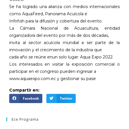
Se ha logrado una alianza con medios internacionales
como AquaFeed, Panorama Acuícola e
Infofish para la difusión y cobertura del evento
.
La Cámara Nacional de Acuacultura, entidad
organizadora del evento por más de dos décadas,
invita al sector acuícola mundial a ser parte de la
innovación y el crecimiento de la industria que
cada año se reúne enun solo lugar: Aqua Expo 2022.
Los interesados en visitar la exposición comercial o
participar en el congreso pueden ingresar a
ww
w.a
q
u
a
e
xp
o
.co
m
.e
c
y
gestionar su pase
Compartir en:
Facebook
Twitter
Ece Programa