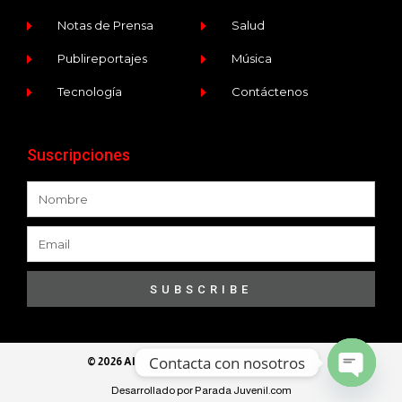
Notas de Prensa
Salud
Publireportajes
Música
Tecnología
Contáctenos
Suscripciones
SUBSCRIBE
Contacta con nosotros
© 2026 All Rights Reserved​ - Ece Programa
Desarrollado por Parada Juvenil.com
Open ch