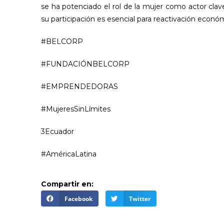
se ha potenciado el rol de la mujer como actor cl
su participación es esencial para reactivación econó
#BELCORP
#FUNDACIÓNBELCORP
#EMPRENDEDORAS
#MujeresSinLímites
3Ecuador
#AméricaLatina
Compartir en:
Facebook
Twitter