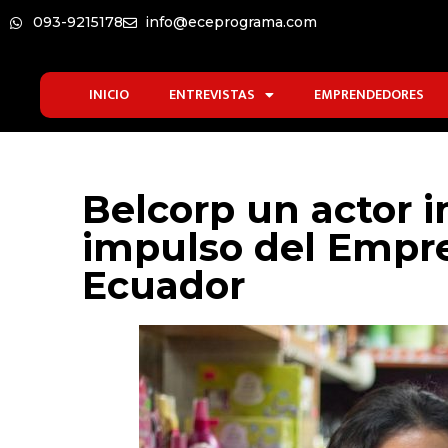
093-9215178
info@eceprograma.com
INICIO
ENTREVISTAS
EMPRENDEDORES
Belcorp un actor 
impulso del Empr
Ecuador