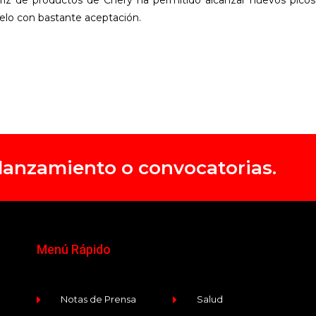
atriz de productos de Chery ha permitido alcanzar nuevos picos
lo con bastante aceptación.
, lanzamiento o convocatorias.
Menú Rápido
Notas de Prensa
Salud