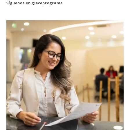
Síguenos en @eceprograma