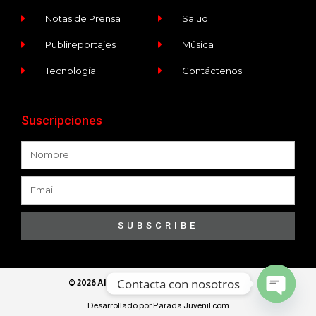
Notas de Prensa
Salud
Publireportajes
Música
Tecnología
Contáctenos
Suscripciones
SUBSCRIBE
Contacta con nosotros
© 2026 All Rights Reserved​ - Ece Programa
Desarrollado por Parada Juvenil.com
Open ch