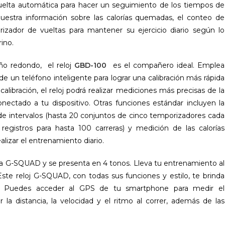
 vuelta automática para hacer un seguimiento de los tiempos de
 muestra información sobre las calorías quemadas, el conteo de
izador de vueltas para mantener su ejercicio diario según lo
ino.
eño redondo, el reloj
GBD-100
es el compañero ideal. Emplea
e un teléfono inteligente para lograr una calibración más rápida
alibración, el reloj podrá realizar mediciones más precisas de la
onectado a tu dispositivo. Otras funciones estándar incluyen la
de intervalos (hasta 20 conjuntos de cinco temporizadores cada
egistros para hasta 100 carreras) y medición de las calorías
izar el entrenamiento diario.
ínea G-SQUAD y se presenta en 4 tonos. Lleva tu entrenamiento al
Este reloj G-SQUAD, con todas sus funciones y estilo, te brinda
o. Puedes acceder al GPS de tu smartphone para medir el
la distancia, la velocidad y el ritmo al correr, además de las