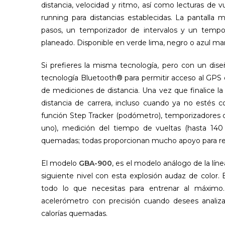
distancia, velocidad y ritmo, así como lecturas de
running para distancias establecidas. La pantalla
pasos, un temporizador de intervalos y un tempor
planeado. Disponible en verde lima, negro o azul mar
Si prefieres la misma tecnología, pero con un dis
tecnología Bluetooth® para permitir acceso al GPS d
de mediciones de distancia. Una vez que finalice la c
distancia de carrera, incluso cuando ya no estés c
función Step Tracker (podómetro), temporizadores 
uno), medición del tiempo de vueltas (hasta 140 r
quemadas; todas proporcionan mucho apoyo para real
El modelo
GBA-900
, ​​es el modelo análogo de la l
siguiente nivel con esta explosión audaz de color. 
todo lo que necesitas para entrenar al máxim
acelerómetro con precisión cuando desees analizar 
calorías quemadas.