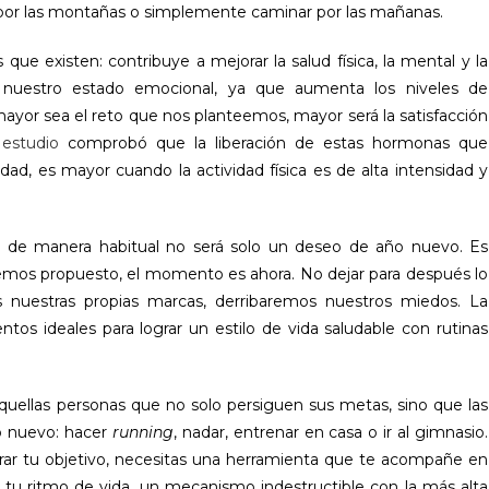
ón por las montañas o simplemente caminar por las mañanas.
que existen: contribuye a mejorar la salud física, la mental y la
ar nuestro estado emocional, ya que aumenta los niveles de
ayor sea el reto que nos planteemos, mayor será la satisfacción
n
estudio
comprobó que la liberación de estas hormonas que
dad, es mayor cuando la actividad física es de alta intensidad y
sica de manera habitual no será solo un deseo de año nuevo. Es
mos propuesto, el momento es ahora. No dejar para después lo
uestras propias marcas, derribaremos nuestros miedos. La
tos ideales para lograr un estilo de vida saludable con rutinas
aquellas personas que no solo persiguen sus metas, sino que las
o nuevo: hacer
running
, nadar, entrenar en casa o ir al gimnasio.
ar tu objetivo, necesitas una herramienta que te acompañe en
te tu ritmo de vida, un mecanismo indestructible con la más alta