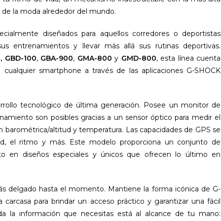
s de la moda alrededor del mundo.
ialmente diseñados para aquellos corredores o deportistas
sus entrenamientos y llevar más allá sus rutinas deportivas.
, GBD-100
,
GBA-900
,
GMA-800
y
GMD-800
, esta línea cuenta
 a cualquier smartphone a través de las aplicaciones G-SHOCK
arrollo tecnológico de última generación. Posee un monitor de
enamiento son posibles gracias a un sensor óptico para medir el
ón barométrica/altitud y temperatura. Las capacidades de GPS se
idad, el ritmo y más. Este modelo proporciona un conjunto de
nto en diseños especiales y únicos que ofrecen lo último en
más delgado hasta el momento. Mantiene la forma icónica de G-
 carcasa para brindar un acceso práctico y garantizar una fácil
da la información que necesitas está al alcance de tu mano: