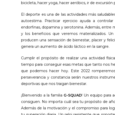
bicicleta, hacer yoga, hacer aeróbics, ir de excursi
El deporte es una de las actividades más saludables 
autoestima. Practicar ejercicio ayuda a control
endorfinas, dopamina y serotonina. Además, entre m
y los beneficios que veremos materializados. U
producen una sensación de bienestar, placer y felici
genera un aumento de ácido láctico en la sangre.
Cumplir el propósito de realizar una actividad fí
tiempo para conseguir esas metas que tanto nos he
que podemos hacer hoy. Este 2022 romperemos n
perseverancia y constancia serán nuestros instrumen
deportivas que nos traigan bienestar.
¡Bienvenido a la familia
G-SQUAD
! Un equipo para 
consiguen. No importa cuál sea tu propósito de añ
Además de la motivación y el compromiso para logr
tu superación diaria. Un reloj resistente que sopor