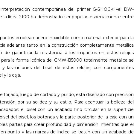
 interpretación contemporánea del primer G-SHOCK –el DW-
e la línea 2100 ha demostrado ser popular, especialmente entre
pactos emplean acero inoxidable como material exterior para la
0 hacia adelante tanto en la construcción completamente metálica
n de garantizar la resistencia a los impactos en estos relojes
ada para la forma icónica del GMW-B5000 totalmente metálica se
ea y las uniones del bisel de estos relojes, con componentes
 y la caja.
e forjado, luego de cortado y pulido, está diseñado con precisión
ención por su solidez y su estilo. Para acentuar la belleza del
abados: el bisel con un acabado fino circular en la superficie
bisel del bisel, los botones y la parte posterior de la caja con un
les partes para crear profundidad y dimensión, mientras que el
s 9 en punto y las marcas de índice se tratan con un acabado de