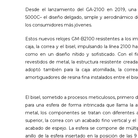
Desde el lanzamiento del GA-2100 en 2019, una
5000C– el diseño delgado, simple y aerodinámico d
los consumidores más jóvenes.
Estos nuevos relojes GM-B2100 resistentes a los im
caja, la correa y el bisel, impulsando la línea 210
como en un diseño nítido y sofisticado. Con el fi
revestidos de metal, la estructura resistente cre
adoptó también para la caja atornillada, la corr
amortiguadores de resina fina instalados entre el bisel
El bisel, sometido a procesos meticulosos, primero d
para una esfera de forma intrincada que llama la at
metal, los componentes se tratan con diferentes ac
superior, la correa con un acabado fino vertical y el 
acabado de espejo. La esfera se compone de múltip
anillo de la esfera insertado en la posición de la