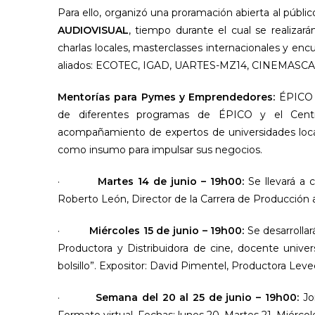
Para ello, organizó una proramación abierta al públ
AUDIOVISUAL
, tiempo durante el cual se realiza
charlas locales, masterclasses internacionales y encu
aliados: ECOTEC, IGAD, UARTES-MZ14, CINEMASC
Mentorías para Pymes y Emprendedores:
ÉPICO 
de diferentes programas de ÉPICO y el Centr
acompañamiento de expertos de universidades local
como insumo para impulsar sus negocios.
·
Martes 14 de junio – 19h00:
Se llevará a 
Roberto León, Director de la Carrera de Producción 
·
Miércoles 15 de junio – 19h00:
Se desarrollar
Productora y Distribuidora de cine, docente univer
bolsillo”. Expositor: David Pimentel, Productora Lev
·
Semana del 20 al 25 de junio – 19h00:
Jo
Formato virtual. Fechas: lunes 20, Martes 21, Miércole