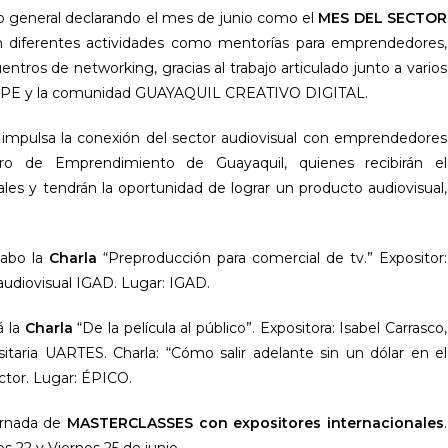
ico general declarando el mes de junio como el
MES DEL SECTOR
rán diferentes actividades como mentorías para emprendedores,
entros de networking, gracias al trabajo articulado junto a varios
APE y la comunidad GUAYAQUIL CREATIVO DIGITAL.
impulsa la conexión del sector audiovisual con emprendedores
o de Emprendimiento de Guayaquil, quienes recibirán el
es y tendrán la oportunidad de lograr un producto audiovisual,
cabo la
Charla
“Preproducción para comercial de tv.” Expositor:
audiovisual IGAD. Lugar: IGAD.
á la
Charla
“De la película al público”. Expositora: Isabel Carrasco,
sitaria UARTES. Charla: “Cómo salir adelante sin un dólar en el
ector. Lugar: ÉPICO.
rnada de
MASTERCLASSES con expositores internacionales
.
s 22 y Viernes 25 de junio.