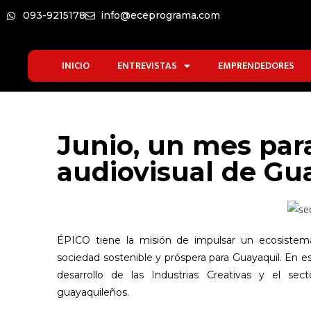
093-9215178
info@eceprograma.com
INICIO
ENTREVISTAS
EMPRENDEDORES
Junio, un mes para
audiovisual de Gu
É
PICO tiene la misión de impulsar un ecosistem
sociedad sostenible y próspera para Guayaquil. En es
desarrollo de las Industrias Creativas y el sec
guayaquileños.