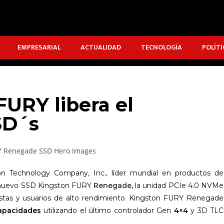
EMPRESARIAL
ACTUALIDAD
TECNOLOGÍA
POLÍTI
FURY libera el
SD´s
on Technology Company, Inc., líder mundial en productos de
l nuevo SSD Kingston FURY
Renegade,
la unidad PCIe 4.0 NVMe
astas y usuarios de alto rendimiento. Kingston FURY Renegade
capacidades
utilizando el último controlador Gen
4×4
y 3D TLC