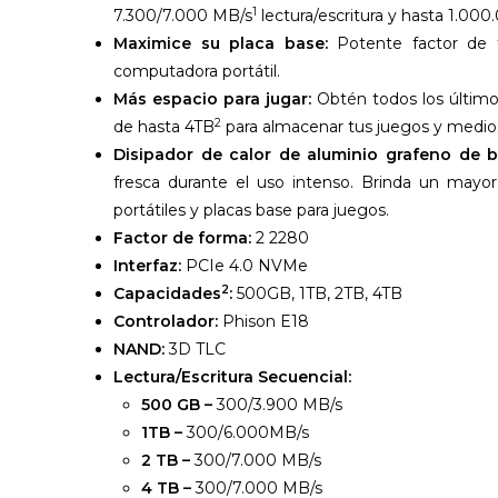
1
7.300/7.000 MB/s
lectura/escritura y hasta 1.00
Maximice su placa base:
Potente factor de 
computadora portátil.
Más espacio para jugar:
Obtén todos los último
2
de hasta 4TB
para almacenar tus juegos y medios
Disipador de calor de aluminio grafeno de ba
fresca durante el uso intenso. Brinda un may
portátiles y placas base para juegos.
Factor de forma:
2 2280
Interfaz:
PCIe 4.0 NVMe
2
Capacidades
:
500GB, 1TB, 2TB, 4TB
Controlador:
Phison E18
NAND:
3D TLC
Lectura/Escritura Secuencial:
500 GB –
300/3.900 MB/s
1TB –
300/6.000MB/s
2 TB –
300/7.000 MB/s
4 TB –
300/7.000 MB/s