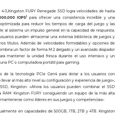
e 4.0,Kingston FURY Renegade SSD logra velocidades de hasta
1
,000,000 IOPS
para ofrecer una consistencia increíble y una
optimizada para reducir los tiempos de carga del juego y las
darle al sistema un impulso general en la capacidad de respuesta.
usuarios pueden almacenar una extensa biblioteca de juegos y
imos títulos. Además de velocidades formidables y opciones de
bina un factor de forma M.2 delgado y un avanzado disipador
ara mantener la unidad fresca durante el uso intensivo y un
 una PC o computadora portátil para gaming.
es de la tecnología PCIe Gen4 para dotar a los usuarios con
levar al más alto nivel su configuración y experiencia de juego»,
SSD, Kingston. «Ahora los usuarios pueden combinar el SSD
a RAM Kingston FURY consiguiendo un equipo de la más alta
a mantenerse como líderes en sus juegos y competencias».
ualmente en capacidades de 500GB, 1TB, 2TB y 4TB. Kingston