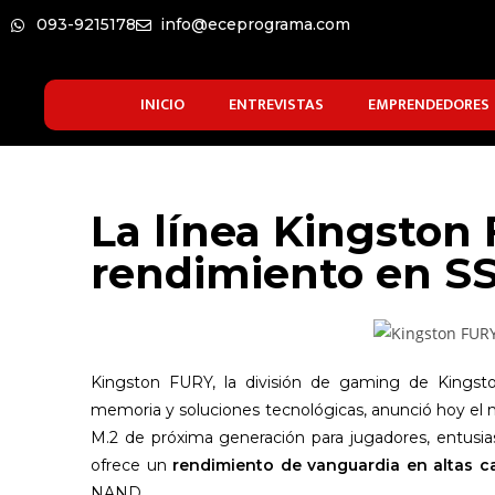
093-9215178
info@eceprograma.com
INICIO
ENTREVISTAS
EMPRENDEDORES
La línea Kingston 
rendimiento en S
Kingston FURY, la división de gaming de Kingst
memoria y soluciones tecnológicas, anunció hoy e
M.2 de próxima generación para jugadores, entusi
ofrece un
rendimiento de vanguardia en altas 
NAND.