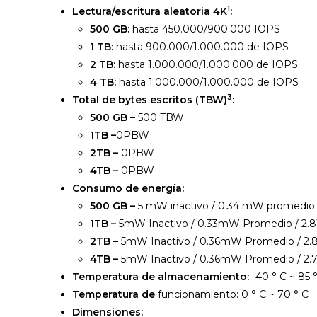
1
Lectura/escritura aleatoria 4K
:
500 GB:
hasta 450.000/900.000 IOPS
1 TB:
hasta 900.000/1.000.000 de IOPS
2 TB:
hasta 1.000.000/1.000.000 de IOPS
4 TB:
hasta 1.000.000/1.000.000 de IOPS
3
Total de bytes escritos (TBW)
:
500 GB –
500 TBW
1TB –
0PBW
2TB –
0PBW
4TB –
0PBW
Consumo de energía:
500 GB –
5 mW inactivo / 0,34 mW promedio / 
1TB –
5mW Inactivo / 0.33mW Promedio / 2.8W
2TB –
5mW Inactivo / 0.36mW Promedio / 2.8
4TB –
5mW Inactivo / 0.36mW Promedio / 2.7
Temperatura de almacenamiento:
-40 ° C ~ 85 
Temperatura de
funcionamiento: 0 ° C ~ 70 ° C
Dimensiones: