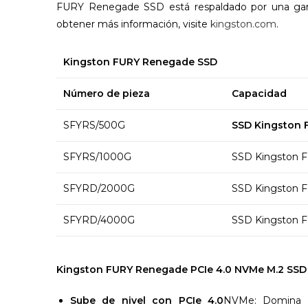
FURY Renegade SSD está respaldado por una gara
obtener más información, visite
kingston.com
.
Kingston FURY Renegade SSD
Número de pieza
Capacidad
SFYRS/500G
SSD Kingston 
SFYRS/1000G
SSD Kingston 
SFYRD/2000G
SSD Kingston 
SFYRD/4000G
SSD Kingston 
Kingston FURY Renegade PCIe 4.0 NVMe M.2 SSD C
Sube de nivel con PCIe 4.0
NVMe: Domina c