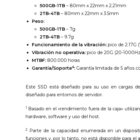
500GB-1TB
– 80mm x 22mm x 2.21mm
2TB-4TB
– 80mm x 22mm x 3.5mm
Peso:
500GB-1TB
– 7g
2TB-4TB
– 9.7g
Funcionamiento de la vibración:
pico de 2.17G 
Vibración no operativa:
pico de 20G (20-1000Hz
MTBF:
800.000 horas
4
Garantía/Soporte
:
Garantía limitada de 5 años c
Este SSD está diseñado para su uso en cargas de 
diseñado para entornos de servidor.
1
Basado en el «rendimiento fuera de la caja» utiliza
hardware, software y uso del host.
2
Parte de la capacidad enumerada en un dispositi
funciones y, por lo tanto, no está disponible para e