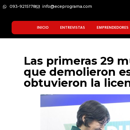
093-9215178
info@eceprograma.com
INICIO
ENTREVISTAS
EMPRENDEDORES
Las primeras 29 m
que demolieron es
obtuvieron la lice