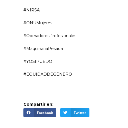
#NIRSA
#ONUMujeres
#OperadoresProfesionales
#MaquinariaPesada
#YOSIPUEDO
#EQUIDADDEGÉNERO
Compartir en:
Facebook
Twitter