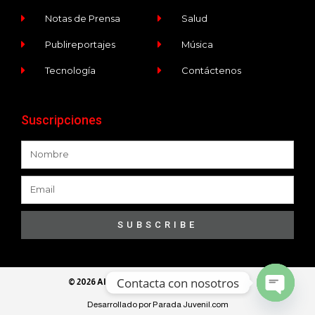
Notas de Prensa
Salud
Publireportajes
Música
Tecnología
Contáctenos
Suscripciones
SUBSCRIBE
Contacta con nosotros
© 2026 All Rights Reserved​ - Ece Programa
Desarrollado por Parada Juvenil.com
Open ch