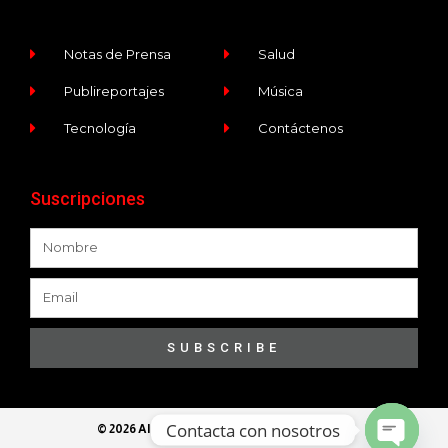
Notas de Prensa
Salud
Publireportajes
Música
Tecnología
Contáctenos
Suscripciones
SUBSCRIBE
Contacta con nosotros
© 2026 All Rights Reserved​ - Ece Programa