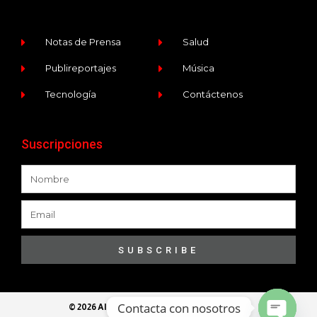
Notas de Prensa
Salud
Publireportajes
Música
Tecnología
Contáctenos
Suscripciones
SUBSCRIBE
Contacta con nosotros
© 2026 All Rights Reserved​ - Ece Programa