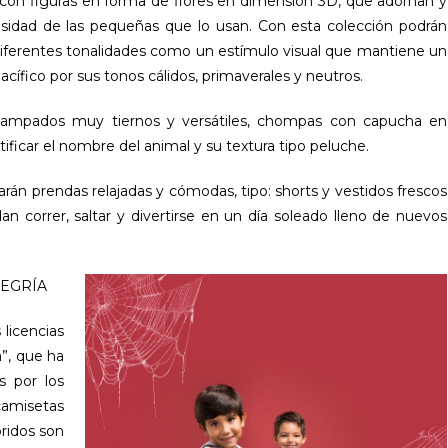
s con figuras en forma de flores en dimensión 3D, que adornan y
iosidad de las pequeñas que lo usan. Con esta colección podrán
diferentes tonalidades como un estímulo visual que mantiene un
cífico por sus tonos cálidos, primaverales y neutros.
tampados muy tiernos y versátiles, chompas con capucha en
tificar el nombre del animal y su textura tipo peluche.
rarán prendas relajadas y cómodas, tipo: shorts y vestidos frescos
an correr, saltar y divertirse en un día soleado lleno de nuevos
LEGRÍA
 licencias
”, que ha
s por los
camisetas
ridos son