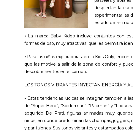
pasteles y florale
despiertan la cur
experimentar las 
estado de ánimo pa
⦁ La marca Baby Kiddo incluye conjuntos con es
formas de oso, muy atractivas, que les permitirá iden
⦁ Para las niñas exploradoras, en la Kids Only, encont
que las motive a salir de la zona de confort y pued
descubrimientos en el campo.
LOS TONOS VIBRANTES INYECTAN ENERGÍA Y A
⦁ Estas tendencias lúdicas se integran también a las
de “Super Hero”, “Spiderman”, “Pacman” y “Friducha
adquirido De Prati, figuras animadas muy querida
niños, en donde predominan las chompas, joggers, 
y pantalones. Sus tonos vibrantes y estampados colo