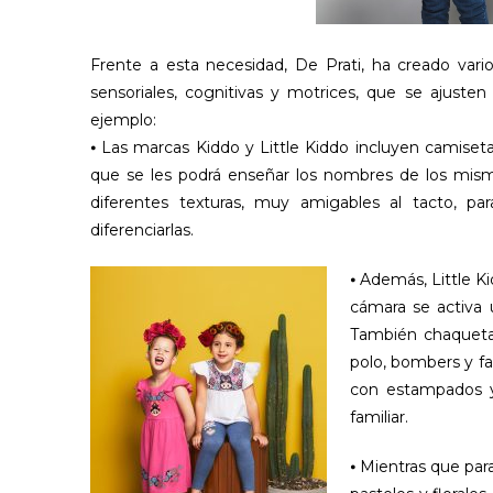
Frente a esta necesidad, De Prati, ha creado vari
sensoriales, cognitivas y motrices, que se ajuste
ejemplo:
⦁ Las marcas Kiddo y Little Kiddo incluyen camiset
que se les podrá enseñar los nombres de los mism
diferentes texturas, muy amigables al tacto, 
diferenciarlas.
⦁ Además, Little K
cámara se activa u
También chaquetas
polo, bombers y f
con estampados y 
familiar.
⦁ Mientras que para