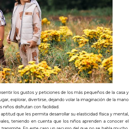
onsentir los gustos y peticiones de los más pequeños de la casa y
ugar, explorar, divertirse, dejando volar la imaginación de la mano
s niños disfrutan con facilidad.
titud que les permita desarrollar su elasticidad física y mental,
eales, teniendo en cuenta que los niños aprenden a conocer el
e transmite. En este caso un recurso del que no se habla mucho,