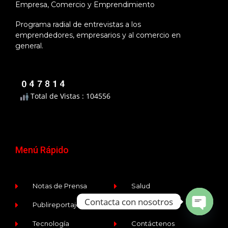
Empresa, Comercio y Emprendimiento
Programa radial de entrevistas a los
emprendedores, empresarios y al comercio en
general.
Total de Vistas : 104556
Menú Rápido
Notas de Prensa
Salud
Contacta con nosotros
Publireportajes
Música
Open ch
Tecnología
Contáctenos