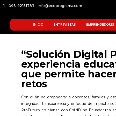
093-9215178
info@eceprograma.com
INICIO
ENTREVISTAS
EMPRENDEDORES
“Solución Digital 
experiencia educat
que permite hacer
retos
Con el fin de empoderar a docentes, familias y est
integridad, transparencia y enfoque de impacto so
ProFuturo en alianza con ChildFund Ecuador realizar