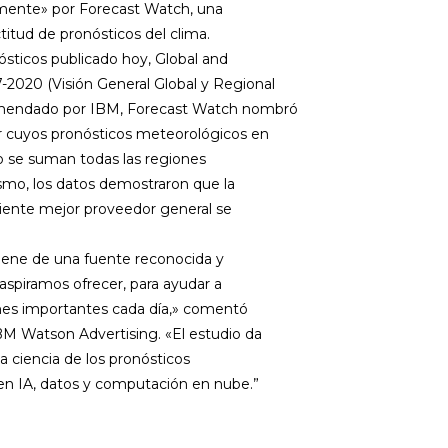
mente» por Forecast Watch, una
titud de pronósticos del clima.
nósticos publicado hoy,
G
l
o
b
a
l
a
n
d
7
-2
0
2
0
(Visión General Global y Regional
comendado por IBM, Forecast Watch nombró
cuyos pronósticos meteorológicos en
o se suman todas las regiones
smo, los datos demostraron que la
iente mejor proveedor general se
viene de una fuente reconocida y
 aspiramos ofrecer, para ayudar a
ones importantes cada día,» comentó
M Watson Advertising. «El estudio da
ciencia de los pronósticos
en IA, datos y computación en nube.”