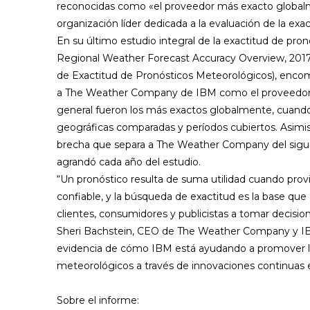
reconocidas como «el proveedor más exacto global
organización líder dedicada a la evaluación de la exac
En su último estudio integral de la exactitud de pro
R
e
g
i
o
n
a
l
W
e
a
t
h
e
r
F
o
r
e
ca
st
A
ccu
r
a
cy
O
v
e
r
v
i
e
w
,
2
0
1
de Exactitud de Pronósticos Meteorológicos), en
a The Weather Company de IBM como el proveedor 
general fueron los más exactos globalmente, cuand
geográficas comparadas y períodos cubiertos. Asimi
brecha que separa a The Weather Company del sigu
agrandó cada año del estudio.
“Un pronóstico resulta de suma utilidad cuando pro
confiable, y la búsqueda de exactitud es la base que
clientes, consumidores y publicistas a tomar decisi
Sheri Bachstein, CEO de The Weather Company y IB
evidencia de cómo IBM está ayudando a promover la 
meteorológicos a través de innovaciones continuas 
Sobre el informe: