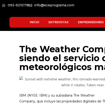
093-9215178
info@eceprograma.com
INICIO
ENTREVISTAS
EMPRENDEDORES
The Weather Comp
siendo el servicio
meteorológicos m
IBM (NYSE:
I
B
M
) y su subsidiaria The Weather
Company, que incluye las propiedades digitales de 