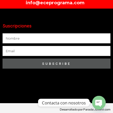
info@eceprograma.com
Suscripciones
SUBSCRIBE
Contacta con nosotros
Desarrollado por Parada Juvenil.com
Open ch