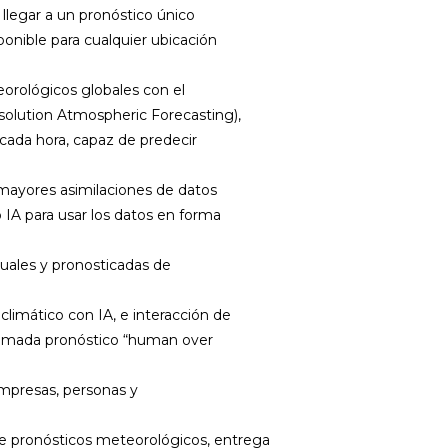
llegar a un pronóstico único
ponible para cualquier ubicación
orológicos globales con el
so
l
u
t
i
o
n
A
t
m
o
sp
h
e
r
i
c
F
o
r
e
ca
st
i
n
g
),
 cada hora, capaz de predecir
s mayores asimilaciones de datos
IA para usar los datos en forma
uales y pronosticadas de
limático con IA, e interacción de
llamada pronóstico
“human over
empresas, personas y
e pronósticos meteorológicos, entrega