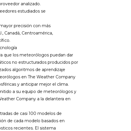
proveedor analizado.
eedores estudiados se
mayor precisión con más
U., Canadá, Centroamérica,
ífico.
ecnología
 para que los meteorólogos puedan dar
áticos no estructurados producidos por
anzados algoritmos de aprendizaje
eteorólogos en The Weather Company
féricas y anticipar mejor el clima.
mitido a su equipo de meteorólogos y
 Weather Company a la delantera en
ntradas de casi 100 modelos de
ción de cada modelo basados en
sticos recientes. El sistema