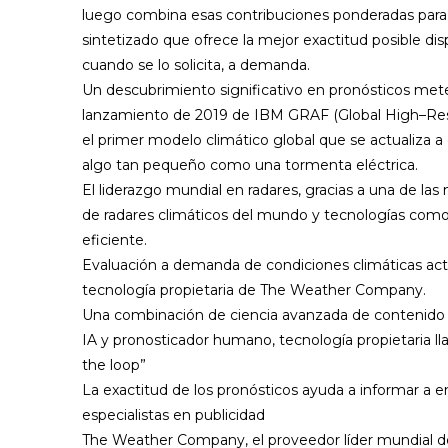
luego combina esas contribuciones ponderadas para 
sintetizado que ofrece la mejor exactitud posible dis
cuando se lo solicita, a demanda.
Un descubrimiento significativo en pronósticos mete
lanzamiento de 2019 de IBM GRAF (
G
l
o
b
a
l
H
i
g
h
–
R
e
el primer modelo climático global que se actualiza a
algo tan pequeño como una tormenta eléctrica.
El liderazgo mundial en radares, gracias a una de la
de radares climáticos del mundo y tecnologías como 
eficiente.
Evaluación a demanda de condiciones climáticas act
tecnología propietaria de The Weather Company.
Una combinación de ciencia avanzada de contenido c
IA y pronosticador humano, tecnología propietaria 
the loop”
La exactitud de los pronósticos ayuda a informar a 
especialistas en publicidad
The Weather Company, el proveedor líder mundial d