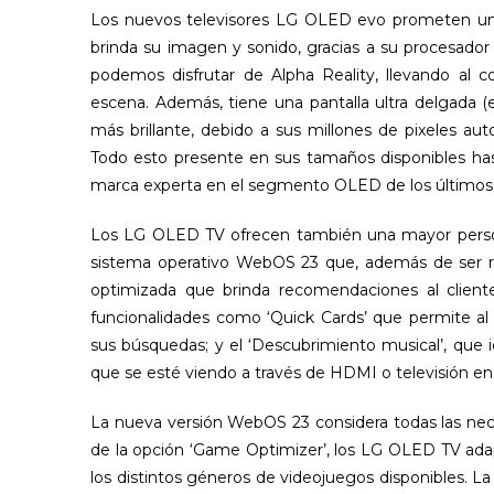
Los nuevos televisores LG OLED evo prometen una 
brinda su imagen y sonido, gracias a su procesador A
podemos disfrutar de Alpha Reality, llevando al c
escena. Además, tiene una pantalla ultra delgada
más brillante, debido a sus millones de pixeles au
Todo esto presente en sus tamaños disponibles hasta
marca experta en el segmento OLED de los últimos 
Los LG OLED TV ofrecen también una mayor persona
sistema operativo WebOS 23 que, además de ser ráp
optimizada que brinda recomendaciones al client
funcionalidades como ‘Quick Cards’ que permite al c
sus búsquedas; y el ‘Descubrimiento musical’, que 
que se esté viendo a través de HDMI o televisión en 
La nueva versión WebOS 23 considera todas las nece
de la opción ‘Game Optimizer’, los LG OLED TV ad
los distintos géneros de videojuegos disponibles. L