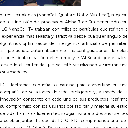
tres tecnologías (NanoCell, Quatum Dot y Mini Led*), mejoran
bido a la inclusión del procesador Alpha 7 de 6ta generación con
os LG NanoCell TV trabajan con miles de partículas que refinan la
experiencia más realista y atractiva desde cualquier ángulo de
goritmos optimizados de inteligencia artificial que permiten
ss’ que adapta automáticamente las configuraciones de color,
ndiciones de iluminación del entorno, y el ‘AI Sound’ que ecualiza
acuerdo al contenido que se esté visualizando y simulan una
s sus modelos.
LG Electronics continúa su camino para convertirse en una
compañía de soluciones de vida inteligente y, a través de la
innovación constante en cada uno de sus productos, reafirma
su compromiso con los usuarios por facilitar y mejorar su estilo
de vida. La marca líder en tecnología invita a todos sus clientes
a celebrar juntos ‘La década LG OLED’, compartiendo una foto
junto a su LG OLED TV en sus redes sociales y usando el