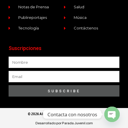
Notas de Prensa
Salud
Publireportajes
Música
Tecnología
Contáctenos
Suscripciones
SUBSCRIBE
Contacta con nosotros
© 2026 All Rights Reserved​ - Ece Programa
Desarrollado por Parada Juvenil.com
Open ch